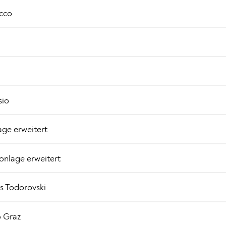
occo
sio
age erweitert
Tonlage erweitert
os Todorovski
o Graz