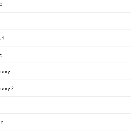
pi
o
ri
io
noury
oury 2
x
an