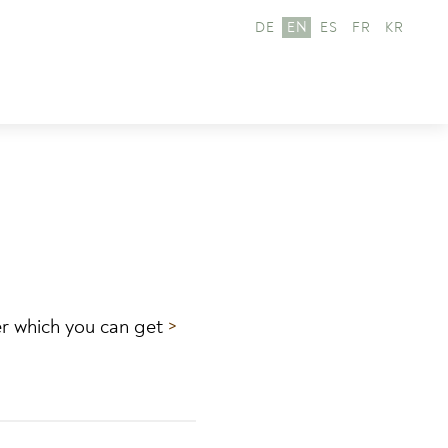
DE
EN
ES
FR
KR
r which you can get
>