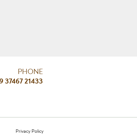
PHONE
9 37467 21433
Privacy Poli
cy