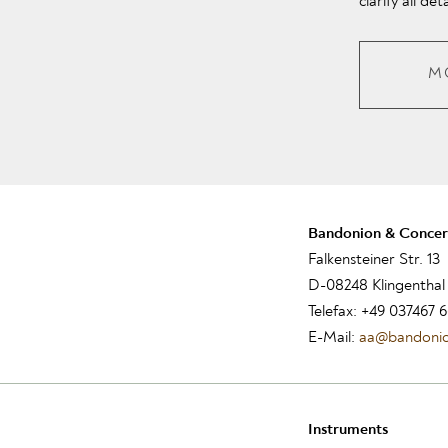
clarify all de
M
Bandonion & Concer
Falkensteiner Str. 13
D-08248 Klingenthal
Telefax: +49 037467 
E-Mail:
aa@bandonio
Instrument
s