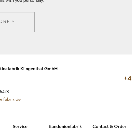
tails with you personally.
ORE >
tinafabrik Klingenthal GmbH
+4
66423
nfabrik.de
Service
Bandonionfabrik
Contact & Order