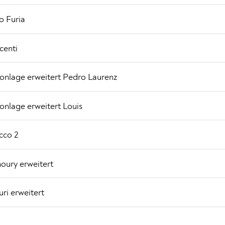
o Furia
centi
Tonlage erweitert Pedro Laurenz
Tonlage erweitert Louis
cco 2
oury erweitert
ri erweitert