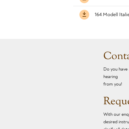
164 Modell Itali
Cont
Do you have 
hearing
from you!
Requ
With our enqu
desired inst