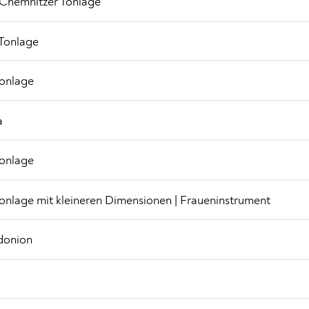
 Chemnitzer Tonlage
 Tonlage
Tonlage
a
Tonlage
Tonlage mit kleineren Dimensionen | Fraueninstrument
donion